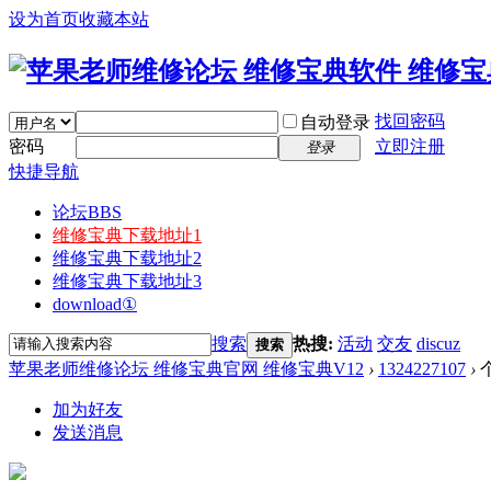
设为首页
收藏本站
找回密码
自动登录
密码
立即注册
登录
快捷导航
论坛
BBS
维修宝典下载地址1
维修宝典下载地址2
维修宝典下载地址3
download①
搜索
热搜:
活动
交友
discuz
搜索
苹果老师维修论坛 维修宝典官网 维修宝典V12
›
1324227107
›
加为好友
发送消息