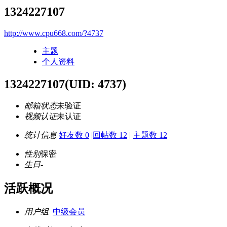
1324227107
http://www.cpu668.com/?4737
主题
个人资料
1324227107
(UID: 4737)
邮箱状态
未验证
视频认证
未认证
统计信息
好友数 0
|
回帖数 12
|
主题数 12
性别
保密
生日
-
活跃概况
用户组
中级会员