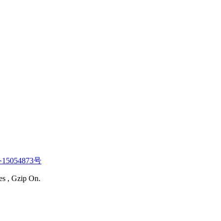
15054873号
es , Gzip On.