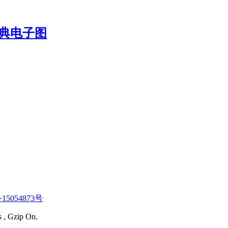
15054873号
s , Gzip On.