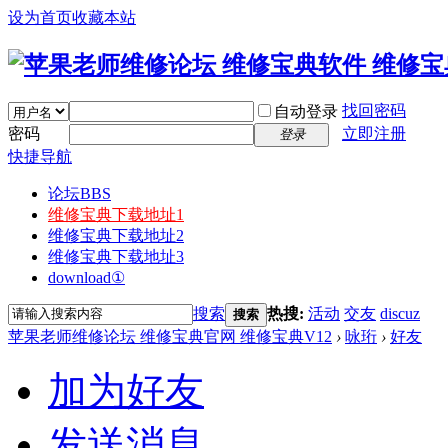
设为首页
收藏本站
找回密码
自动登录
密码
立即注册
登录
快捷导航
论坛
BBS
维修宝典下载地址1
维修宝典下载地址2
维修宝典下载地址3
download①
搜索
热搜:
活动
交友
discuz
搜索
苹果老师维修论坛 维修宝典官网 维修宝典V12
›
咏珩
›
好友
加为好友
发送消息