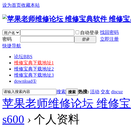
设为首页
收藏本站
找回密码
自动登录
密码
立即注册
登录
快捷导航
论坛
BBS
维修宝典下载地址1
维修宝典下载地址2
维修宝典下载地址3
download①
搜索
热搜:
活动
交友
discuz
搜索
苹果老师维修论坛 维修宝
s600
›
个人资料