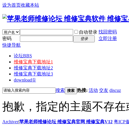
设为首页
收藏本站
找回密码
自动登录
密码
立即注册
登录
快捷导航
论坛
BBS
维修宝典下载地址1
维修宝典下载地址2
维修宝典下载地址3
download①
搜索
热搜:
活动
交友
discuz
搜索
抱歉，指定的主题不存在
Archiver
|
苹果老师维修论坛 维修宝典官网 维修宝典V12
粤ICP备